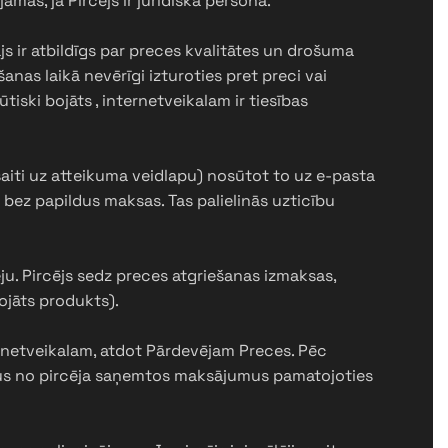
mas, ja Pircējs ir juridiska persona.
s ir atbildīgs par preces kvalitātes un drošuma
nas laikā nevērīgi izturoties pret preci vai
tiski bojāts , internetveikalam ir tiesības
 saiti uz atteikuma veidlapu) nosūtot to uz e-pasta
bez papildus maksas. Tas palielinās uzticību
ju. Pircējs sedz preces atgriešanas izmaksas,
ojāts produkts).
ernetveikalam, atdot Pārdevējam Preces. Pēc
isus no pircēja saņemtos maksājumus pamatojoties