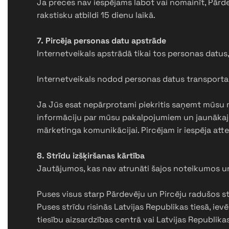
Ja preces nav iespējams labot vai nomainīt, Pārd
rakstisku atbildi 15 dienu laikā.
7. Pircēja personas datu apstrāde
Internetveikals apstrādā tikai tos personas datus, 
Internetveikals nodod personas datus transporta
Ja Jūs esat nepārprotami piekritis saņemt mūsu 
informāciju par mūsu pakalpojumiem un jaunākaji
mārketinga komunikācijai. Pircējam ir iespēja at
8. Strīdu izšķiršanas kārtība
Jautājumos, kas nav atrunāti šajos noteikumos u
Puses visus starp Pārdevēju un Pircēju radušos str
Puses strīdu risinās Latvijas Republikas tiesā, ie
tiesību aizsardzības centrā vai Latvijas Republikas