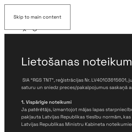
Skip to main content
Lietošanas noteikum
SIA “RGS TNT”, reģistrācijas Nr. LV40103615601, j
saturu un sniedz preces/pakalpojumus saskaņā ar
1. Vispārīgie noteikumi
Ja patērētājs, izmantojot mājas lapas starpniecī
pakļauta Latvijas Republikas tiesību normām, kas r
Latvijas Republikas Ministru Kabineta noteikumie