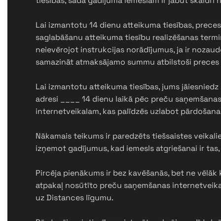
tiesības, šādā gadījumā iemeslam ir jābūt skaidri 
Lai izmantotu 14 dienu atteikuma tiesības, preces
saglabāšanu atteikuma tiesību realizēšanas termiņā
neievērojot instrukcijas norādījumus, ja ir nozaudē
samazināt atmaksājamo summu atbilstoši preces
Lai izmantotu atteikuma tiesības, jums jāiesniedz 
adresi ____ 14 dienu laikā pēc preču saņemšanas.
internetveikalam, kas palīdzēs uzlabot pārdošan
Nākamais teikums ir paredzēts tiešsaistes veikali
izņemot gadījumus, kad iemesls atgriešanai ir tas
Pircēja pienākums ir bez kavēšanās, bet ne vēlāk
atpakaļ nosūtīto preču saņemšanas internetveikal
uz Distances līgumu.