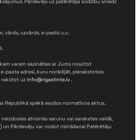
ksājumus. Pārdevējs uz patērētāja sūdzību sniedz
m, vārds, uzvārds, e-pasts u.c.
i.
ikam varam sazināties ar Jums nosūtot
pasta adresi, kuru norādījāt, pierakstoties
, rakstot uz
info@rigastinte.lv
.
jas Republikā spēkā esošos normatīvos aktus.
 neizdosies atrisinās sarunu vai sarakstes veidā,
ju) un Pārdevēju var nodot risināšanai Patērētāju