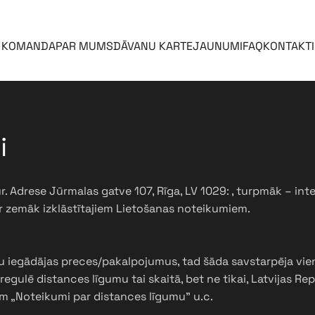
KOMANDA
PAR MUMS
DĀVANU KARTE
JAUNUMI
FAQ
KONTAKTI
i
ur. Adrese Jūrmalas gatve 107, Rīga, LV 1029: , turpmāk – in
 zemāk izklāstītajiem Lietošanas noteikumiem.
bu iegādājas preces/pakalpojumus, tad šāda savstarpēja vien
egulē distances līgumu tai skaitā, bet ne tikai, Latvijas Rep
m „Noteikumi par distances līgumu” u.c.