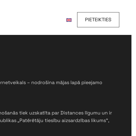
PIETEIKTIES
ternetveikals – nodrošina mājas lapā pieejamo
ošanās tiek uzskatīta par Distances līgumu un ir
ublikas „Patērētāju tiesību aizsardzības likums”,