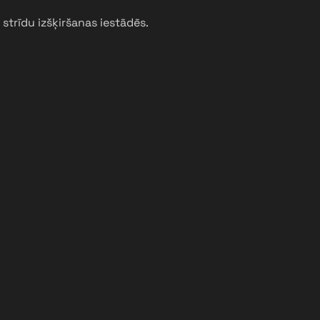
 strīdu izšķiršanas iestādēs.
Tetovējuma kopš