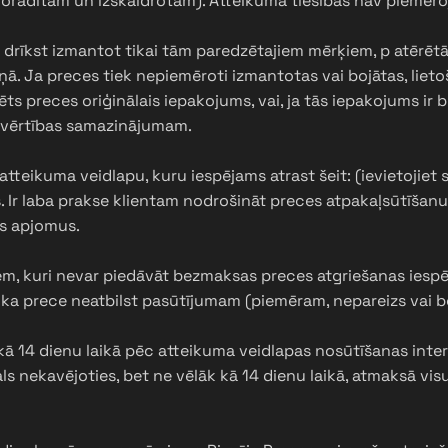
norādītam un izskaidrotam). Atteikuma tiesības nav piemēroja
 drīkst izmantot tikai tām paredzētajiem mērķiem, p atērētāj
. Ja preces tiek nepiemēroti izmantotas vai bojātas, lietoša
ts preces oriģinālais iepakojums, vai, ja tās iepakojums ir bū
 vērtības samazinājumam.
atteikuma veidlapu, kuru iespējams atrast šeit: (ievietojiet
 Ir laba prakse klientam nodrošināt preces atpakaļsūtīšanu 
as apjomus.
em, kuri nevar piedāvāt bezmaksas preces atgriešanas iespē
, ka prece neatbilst pasūtījumam (piemēram, nepareizs vai b
 kā 14 dienu laikā pēc atteikuma veidlapas nosūtīšanas int
s nekavējoties, bet ne vēlāk kā 14 dienu laikā, atmaksā v