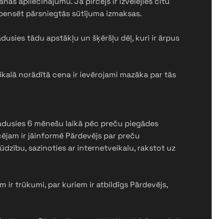
as apliecinājumu. Ja pircējs ir izvēlējies citu
pensēt pārsniegtās sūtījuma izmaksas.
radusies tādu apstākļu un šķēršļu dēļ, kuri ir ārpus
eikalā norādītā cena ir ievērojami mazāka par tās
radusies 6 mēnešu laikā pēc preču piegādes
rcējam ir jāinformē Pārdevējs par preču
sūdzību, sazinoties ar internetveikalu, rakstot uz
ir trūkumi, par kuriem ir atbildīgs Pārdevējs,