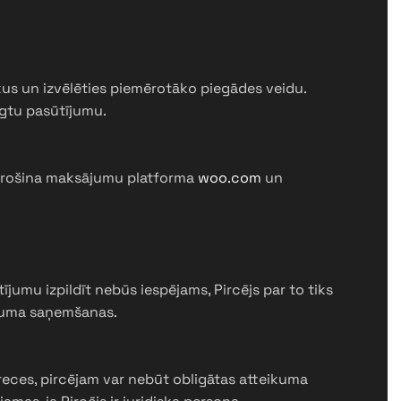
kus un izvēlēties piemērotāko piegādes veidu.
igtu pasūtījumu.
odrošina maksājumu platforma
woo.com
un
umu izpildīt nebūs iespējams, Pircējs par to tiks
ojuma saņemšanas.
preces, pircējam var nebūt obligātas atteikuma