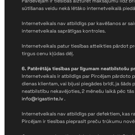
Pārdevējam ir tiesības aizturēt maksājumu līdz brī
sūtīšanas veidu nekā lētāko internetveikalā pie
Internetveikals nav atbildīgs par kavēšanos ar saist
internetveikala saprātīgas kontroles.
Internetveikals patur tiesības atteikties pārdot p
tirgus cenu kļūdas dēļ.
6. Patērētāja tiesības par līgumam neatbilstošu p
Internetveikals ir atbildīgs par Pircējam pārdot
dienas klientam, vai bijusi piegādes brīdī, ja šād
neatbilstību nekavējoties, 2 mēnešu laikā pēc tās k
info@rigastinte.lv
.
Internetveikals nav atbildīgs par defektiem, kas 
Pircējam ir tiesības pieprasīt preču trūkumu no