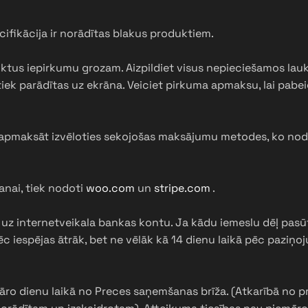
ifikācija ir norādītas blakus produktiem.
uktus iepirkumu grozam. Aizpildiet visus nepieciešamos lau
iek parādītas uz ekrāna. Veiciet pirkuma apmaksu, lai pabe
ms apmaksāt izvēloties sekojošas maksājumu metodes, ko n
nai, tiek nodoti
woo.com
un
stripe.com
.
z internetveikala bankas kontu. Ja kādu iemeslu dēļ pasūtīj
 iespējas ātrāk, bet ne vēlāk kā 14 dienu laikā pēc paziņ
ndāro dienu laikā no Preces saņemšanas brīža. (Atkarībā no 