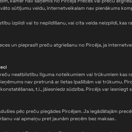
dim, kamēr nav saņēmis no Pircēja Preces vai preču atgriešan
dāvāto sūtījumu veidu, internetveikalam nav pienākums kom
ību izpildi vai to nepildīšanu, vai cita veida neizpildi, kas 
reces un pieprasīt preču atgriešanu no Pircēja, ja internetv
reci
o preču neatbilstību līguma noteikumiem vai trūkumiem kas 
s pieņēmums nav pretrunā ar lietas īpašībām vai trūkumu. Pi
onstatēšanas, t.i., jāiesniedz sūdzība. Pircējs var iesniegt 
radušies pēc preču piegādes Pircējam. Ja iegādātajām precēm 
vēršanu vai apmaiņu pret jaunām precēm bez maksas .