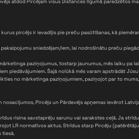
evējs atdod Pircējam visus Distances līgumā paredzētos ma
kurus pircējs ir ievadījis pie preču pasūtīšanas, kā piemēra
 pakalpojumu sniedzējam/iem, lai nodrošinātu preču piegād
mārketinga paziņojumus, tostarp jaunumus, mēs laiku pa la
em piedāvājumiem. Šajā nolūkā mēs varam apstrādāt Jūsu e-
teikties no mārketinga paziņojumiem, paziņojot par to mums
n nosacījumos, Pircējs un Pārdevējs apņemas ievērot Latvi
īdus risina savstaprēju sarunu vai sarakstes ceļā. Ja strīdu
vērojot LR normatīvos aktus. Strīdus starp Pircēju (patērētā
 tiesā.