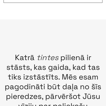
Katrā
tintes
pilienā ir
stāsts, kas gaida, kad tas
tiks izstāstīts. Mēs esam
pagodināti būt daļa no šīs
pieredzes, pārvēršot Jūsu
vīziju par paliekošu